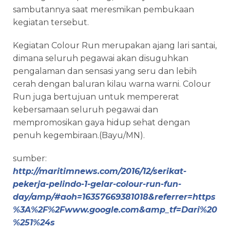
sambutannya saat meresmikan pembukaan
kegiatan tersebut.
Kegiatan Colour Run merupakan ajang lari santai,
dimana seluruh pegawai akan disuguhkan
pengalaman dan sensasi yang seru dan lebih
cerah dengan baluran kilau warna warni. Colour
Run juga bertujuan untuk mempererat
kebersamaan seluruh pegawai dan
mempromosikan gaya hidup sehat dengan
penuh kegembiraan.(Bayu/MN).
sumber:
http://maritimnews.com/2016/12/serikat-
pekerja-pelindo-1-gelar-colour-run-fun-
day/amp/#aoh=16357669381018&referrer=https
%3A%2F%2Fwww.google.com&amp_tf=Dari%20
%251%24s